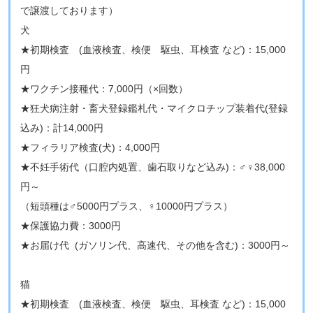
で譲渡しております）
​犬
★初期検査 (血液検査、検便 駆虫、耳検査 など)：15,000
円
★ワクチン接種代：7,000円（×回数）
★狂犬病注射・畜犬登録鑑札代・マイクロチップ装着代(登録
込み)：計14,000円
★フィラリア検査(犬)：4,000円
★不妊手術代（口腔内処置、歯石取りなど込み)：♂♀38,000
円～
（短頭種は♂5000円プラス、♀10000円プラス）
★保護協力費：3000円
★お届け代 (ガソリン代、高速代、その他を含む)：3000円～
猫
★初期検査 (血液検査、検便 駆虫、耳検査 など)：15,000