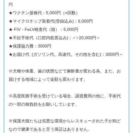
円
★ワクチン接種代：5,000円（×回数）
★マイクロチップ装着代(登録込み)：6,000円
★ FIV・FeLV検査代（猫）：5,000円
★不妊手術代（口腔内処置込み)：♂♀20,000円～
★保護協力費：3000円
★お届け代 (ガソリン代、高速代、その他を含む)：3000円～
※犬種や体重、歯の状態などで麻酔量が変わる為、また、お
届けする地域によって金額も変わります。
※高度医療手術を受けている場合、譲渡費用の他に、手術代
の一部の御負担をお願いしています。
※保護犬猫たちは劣悪な環境からレスキューされた子が殆ど
なので健康であると言う保証はありません。