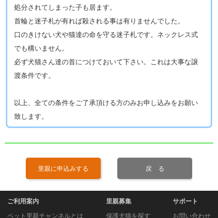
処分されてしまった子も居ます。
首輪と迷子札が有れば殺される事は有りませんでした。
口のきけない犬や猫達の命を守る迷子札です。ネックレス式
でも構いません。
必ず犬猫さん達の首につけておいて下さい。これは大事な譲
渡条件です。
以上、全ての条件をご了承頂ける方のみお申し込みをお願い
致します​。
里親に申込みする
戻 る
ご利用案内
里親募集
サポート
ペット里親チャンネルとは
保護犬猫を探す
お問い合わせ