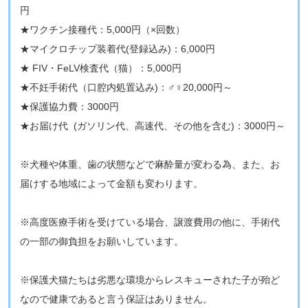
円
★ワクチン接種代：5,000円（×回数）
★マイクロチップ装着代(登録込み)：6,000円
★ FIV・FeLV検査代（猫）：5,000円
★不妊手術代（口腔内処置込み)：♂♀20,000円～
★保護協力費：3000円
★お届け代 (ガソリン代、高速代、その他を含む)：3000円～
※犬種や体重、歯の状態などで麻酔量が変わる為、また、お
届けする地域によって金額も変わります。
※高度医療手術を受けている場合、譲渡費用の他に、手術代
の一部の御負担をお願いしています。
※保護犬猫たちは劣悪な環境からレスキューされた子が殆ど
なので健康であると言う保証はありません。