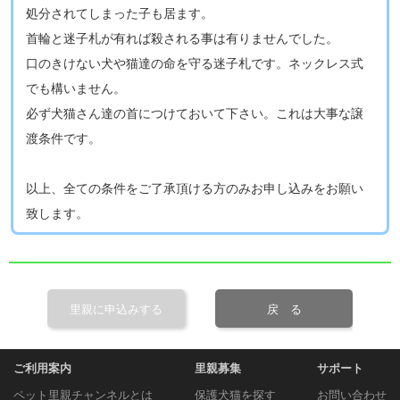
処分されてしまった子も居ます。
首輪と迷子札が有れば殺される事は有りませんでした。
口のきけない犬や猫達の命を守る迷子札です。ネックレス式
でも構いません。
必ず犬猫さん達の首につけておいて下さい。これは大事な譲
渡条件です。
以上、全ての条件をご了承頂ける方のみお申し込みをお願い
致します​。
里親に申込みする
戻 る
ご利用案内
里親募集
サポート
ペット里親チャンネルとは
保護犬猫を探す
お問い合わせ