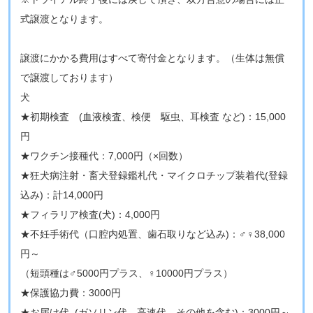
式譲渡となります。
​譲渡にかかる費用はすべて寄付金となります。（生体は無償
で譲渡しております）
​犬
★初期検査 (血液検査、検便 駆虫、耳検査 など)：15,000
円
★ワクチン接種代：7,000円（×回数）
★狂犬病注射・畜犬登録鑑札代・マイクロチップ装着代(登録
込み)：計14,000円
★フィラリア検査(犬)：4,000円
★不妊手術代（口腔内処置、歯石取りなど込み)：♂♀38,000
円～
（短頭種は♂5000円プラス、♀10000円プラス）
★保護協力費：3000円
★お届け代 (ガソリン代、高速代、その他を含む)：3000円～